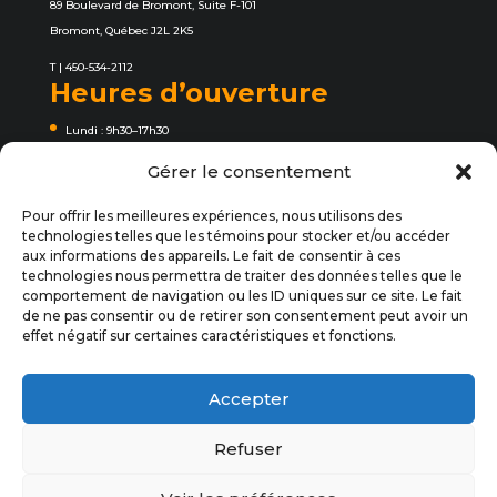
89 Boulevard de Bromont, Suite F-101
Bromont, Québec J2L 2K5
T |
450-534-2112
Heures d’ouverture
Lundi : 9h30–17h30
Mardi : 9h30–17h30
Gérer le consentement
Mercredi : 9h30–17h30
Pour offrir les meilleures expériences, nous utilisons des
Jeudi : 9h30–17h30
technologies telles que les témoins pour stocker et/ou accéder
aux informations des appareils. Le fait de consentir à ces
Vendredi : 9h30–17h30
technologies nous permettra de traiter des données telles que le
Samedi : 9h30–17h30
comportement de navigation ou les ID uniques sur ce site. Le fait
de ne pas consentir ou de retirer son consentement peut avoir un
Dimanche : 9h30–17h30
effet négatif sur certaines caractéristiques et fonctions.
Suivez-nous
Accepter
Refuser