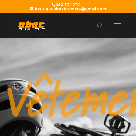
450-534 2112
boutiqueubacbromont@gmail.com
Vêteme